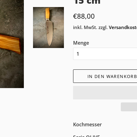
15 cm
Normaler
Sonderpreis
€88,00
Preis
inkl. MwSt. zzgl.
Versandkos
Menge
IN DEN WARENKORB
Kochmesser